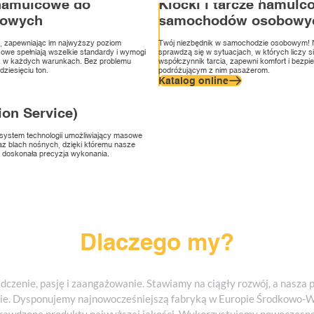
O firmie
Klocki, tarcze i okładziny hamulcowe
 hamulcowe do
Klocki i tarcze hamulc
Nasze wartości
Lumag IPS
kowych
samochodów osobowy
Metody zarządzania
Jakość
Nasza historia
Aktualności
, zapewniając im najwyższy poziom
Twój niezbędnik w samochodzie osobowym! 
Kariera
owe spełniają wszelkie standardy i wymogi
sprawdzą się w sytuacjach, w których liczy s
Formularz zgłaszania nieprawidłowości
eż w każdych warunkach. Bez problemu
współczynnik tarcia, zapewni komfort i bezpi
ziesięciu ton.
podróżującym z nim pasażerom.
Katalog online
ion Service)
 system technologii umożliwiający masowe
az blach nośnych, dzięki któremu nasze
i doskonała precyzja wykonania.
Dlaczego my?
dczenie, pasję i zaangażowanie. Stawiamy na ciągły rozwój, a nasza 
śnie. Dysponujemy najnowocześniejszą fabryką w Europie Środkowo-W