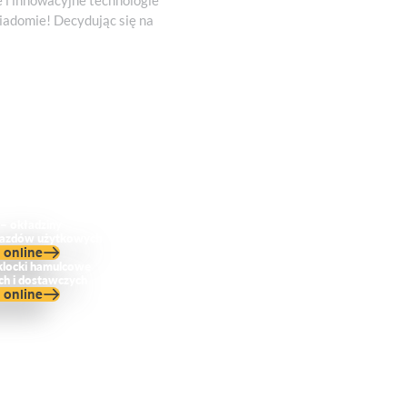
i innowacyjne technologie
iadomie! Decydując się na
Doświadczenie
– okładziny
ojazdów użytkowych
 online
klocki hamulcowe
h i dostawczych
 online