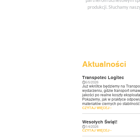
partnerom biznesowym spr
produkcji. Słuchamy nasz
Jakość
Aktualności
Transpotec Logitec
5/5/2026
Już wkrótce będziemy na Transpo
wydarzeniu, gdzie transport omawi
jakości po realne koszty eksploatac
Pokażemy, jak w praktyce odpowi
materiałów ciernych po stabilność pr
CZYTAJ WIĘCEJ
Wesołych Świąt!
1/4/2026
CZYTAJ WIĘCEJ