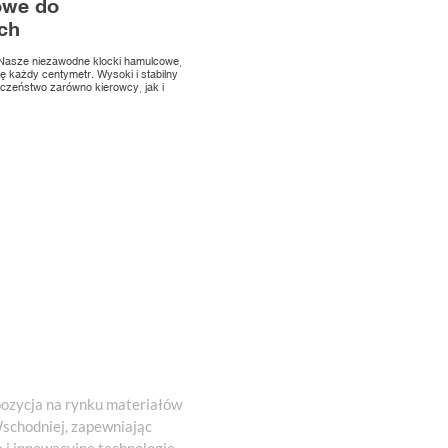
owe do
ch
Nasze niezawodne klocki hamulcowe,
ię każdy centymetr. Wysoki i stabilny
eczeństwo zarówno kierowcy, jak i
pozycja na rynku materiałów
schodniej, zapewniając