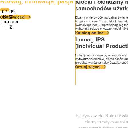
Rozwój, innowacja, pasja
Wydarzenia, które były dla nas przełomowe
Klocki i okładziny
samochodów użyt
go
go
to
to
Czytaj więcej
Czytaj więcej
Dbamy o kierowców na całym świecie
item
item
bezpieczeństwa! Nasze klocki hamulc
światowego rynku. Sprawdzają się t
1
2
wyhamują pojazd o wadze nawet kilkud
Katalog online
Lumag IPS
(Individual Product
Odkryj nasz innowacyjny, niezależny
wytwarzanie shimów, piston clipów or
produkty wyróżnia najwyższa jakość 
Czytaj więcej
Łączymy wieloletnie doświa
ciernych cały czas ro